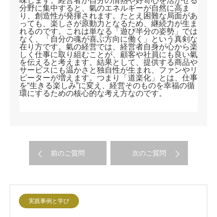
味します。経営者が自分の情熱や好奇心を活かせる
分野に集中すると、氣のエネルギーが自然に高ま
り、創造性が発揮されます。たとえ困難な局面があ
っても、楽しさが原動力となるため、継続力が生ま
れるのです。これは単なる「遊び半分の姿勢」では
なく、「自分の魂が喜ぶ方向に働く」という真剣な
在り方です。氣の経営では、経営者自身が心から楽
しく仕事に取り組むことが、顧客や社員にも良い氣
を伝えると考えます。結果として、提供する商品や
サービスにも温かさと独自性が生まれ、ファンやリ
ピーターが増えます。つまり「道楽化」とは、仕事
を“生きる楽しみ”に変え、経営そのものを幸福の循
環にするための核心的な考え方なのです。
前のご質問
次のご質問
実践事例と学び