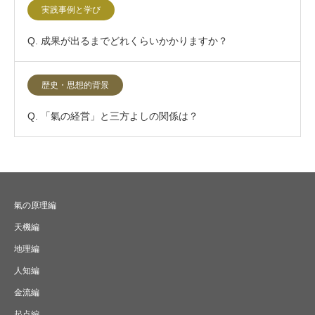
実践事例と学び
Q. 成果が出るまでどれくらいかかりますか？
歴史・思想的背景
Q. 「氣の経営」と三方よしの関係は？
氣の原理編
天機編
地理編
人知編
金流編
起点編