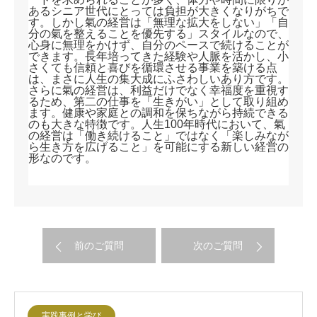
あるシニア世代にとっては負担が大きくなりがちで
す。しかし氣の経営は「無理な拡大をしない」「自
分の氣を整えることを優先する」スタイルなので、
心身に無理をかけず、自分のペースで続けることが
できます。長年培ってきた経験や人脈を活かし、小
さくても信頼と喜びを循環させる事業を築ける点
は、まさに人生の集大成にふさわしいあり方です。
さらに氣の経営は、利益だけでなく幸福度を重視す
るため、第二の仕事を「生きがい」として取り組め
ます。健康や家庭との調和を保ちながら持続できる
のも大きな特徴です。人生100年時代において、氣
の経営は「働き続けること」ではなく「楽しみなが
ら生き方を広げること」を可能にする新しい経営の
形なのです。
前のご質問
次のご質問
実践事例と学び