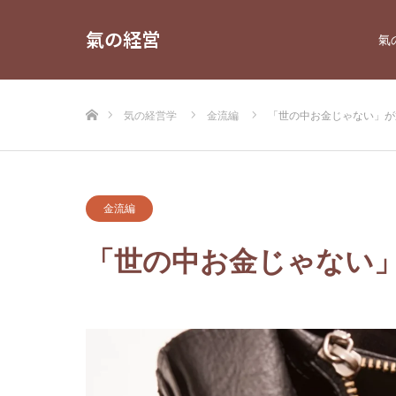
氣の経営
氣
ホーム
気の経営学
金流編
「世の中お金じゃない」が
金流編
「世の中お金じゃない