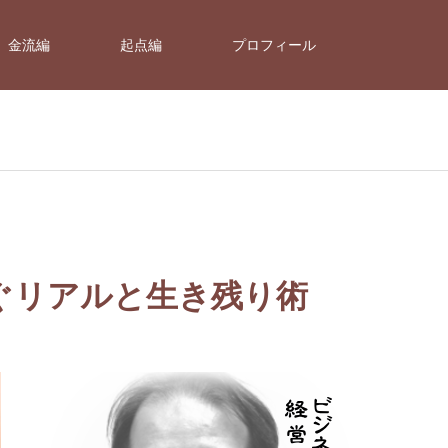
金流編
起点編
プロフィール
ぐリアルと生き残り術