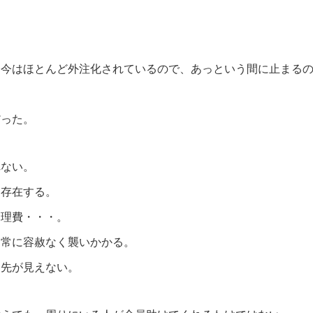
。
、今はほとんど外注化されているので、あっという間に止まる
だった。
れない。
に存在する。
管理費・・・。
、常に容赦なく襲いかかる。
は先が見えない。