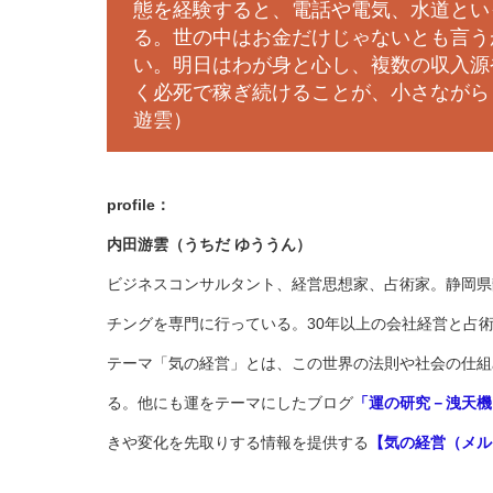
態を経験すると、電話や電気、水道とい
る。世の中はお金だけじゃないとも言う
い。明日はわが身と心し、複数の収入源
く必死で稼ぎ続けることが、小さながら
遊雲）
profile：
内田游雲（うちだ ゆううん）
ビジネスコンサルタント、経営思想家、占術家。静岡県
チングを専門に行っている。30年以上の会社経営と占
テーマ「気の経営」とは、この世界の法則や社会の仕組
る。他にも運をテーマにしたブログ
「運の研究－洩天機
きや変化を先取りする情報を提供する
【気の経営（メル