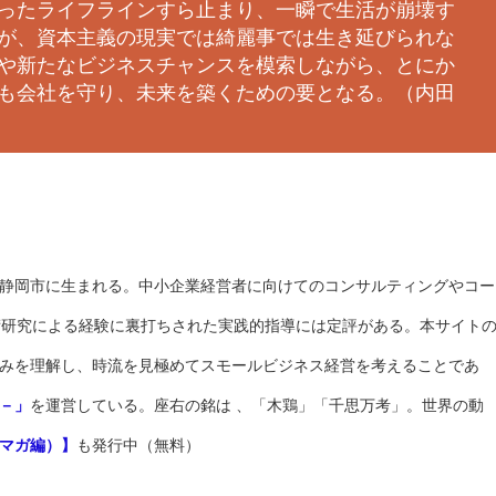
ったライフラインすら止まり、一瞬で生活が崩壊す
が、資本主義の現実では綺麗事では生き延びられな
や新たなビジネスチャンスを模索しながら、とにか
も会社を守り、未来を築くための要となる。（内田
静岡市に生まれる。中小企業経営者に向けてのコンサルティングやコー
術研究による経験に裏打ちされた実践的指導には定評がある。本サイト
みを理解し、時流を見極めてスモールビジネス経営を考えることであ
－」
を運営している。座右の銘は 、「木鶏」「千思万考」。世界の動
マガ編）】
も発行中（無料）