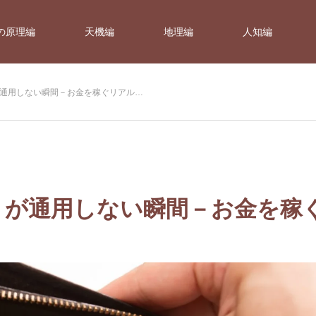
の原理編
天機編
地理編
人知編
通用しない瞬間－お金を稼ぐリアル…
」が通用しない瞬間－お金を稼