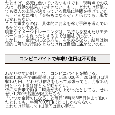
たとえば、必死に働いているつもりでも、現時点での収
入は「行動の結果」にすぎない。もし、どれだけ頑張っ
ても収入の上限が決まっている職場に時間を捧げていた
ら、どんなに強く「金持ちになるぞ」と信じても、現実
は変わらない。
ここで重要なのは、具体的にお金を稼ぐ手段を選んでい
るかどうかである。
瞑想やイメージトレーニングは、気持ちを整えたりモチ
ベーションを保ったりする面では無駄ではない。
しかし、「金持ちになる方法」を求めるなら、結局は物
理的に可能な行動をとらなければ目標に届かないのだ。
コンビニバイトで年収1億円は不可能
わかりやすい例として、コンビニバイトを挙げる。
時給1,000円で8時間働けば、1日8,000円、20日働けば月
収16万円。どれだけ信念をもって頑張っても、月収16万
円という上限はほとんど動かない。
仮に深夜帯で働き、時給が少し上がったとしても、せい
ぜい1,200円程度が限度だろう。
「いつか金持ちになる」と毎日16時間365日休まず働い
たとしても、年間700万円ほどにしかならない。
これだけ頑張っても1億円は遠い夢だ。