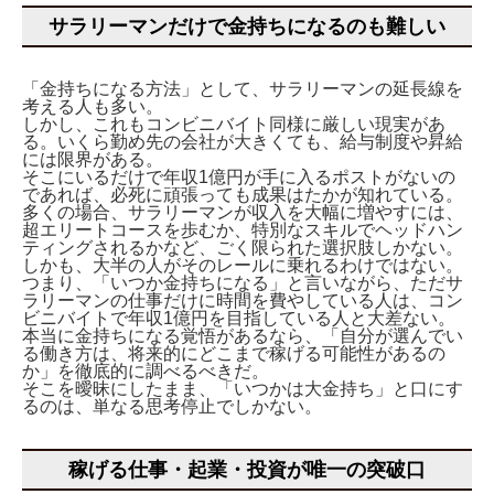
サラリーマンだけで金持ちになるのも難しい
「金持ちになる方法」として、サラリーマンの延長線を
考える人も多い。
しかし、これもコンビニバイト同様に厳しい現実があ
る。いくら勤め先の会社が大きくても、給与制度や昇給
には限界がある。
そこにいるだけで年収1億円が手に入るポストがないの
であれば、必死に頑張っても成果はたかが知れている。
多くの場合、サラリーマンが収入を大幅に増やすには、
超エリートコースを歩むか、特別なスキルでヘッドハン
ティングされるかなど、ごく限られた選択肢しかない。
しかも、大半の人がそのレールに乗れるわけではない。
つまり、「いつか金持ちになる」と言いながら、ただサ
ラリーマンの仕事だけに時間を費やしている人は、コン
ビニバイトで年収1億円を目指している人と大差ない。
本当に金持ちになる覚悟があるなら、「自分が選んでい
る働き方は、将来的にどこまで稼げる可能性があるの
か」を徹底的に調べるべきだ。
そこを曖昧にしたまま、「いつかは大金持ち」と口にす
るのは、単なる思考停止でしかない。
稼げる仕事・起業・投資が唯一の突破口