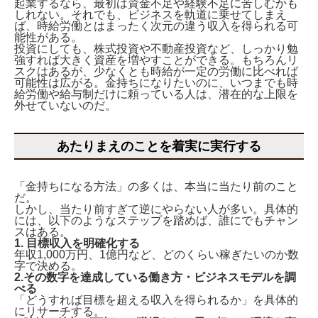
起業するなら、最初は資金不足や経験不足に苦しむかも
しれない。それでも、ビジネスを軌道に乗せてしまえ
ば、時給労働とはまったく次元の違う収入を得られる可
能性がある。
投資にしても、株式投資や不動産投資など、しっかり勉
強すれば大きく資産を増やすことができる。もちろんリ
スクはあるが、少なくとも時給が一定の労働に比べれば
可能性は広がる。金持ちになりたいのに、いつまでも時
給労働や給与制だけに頼っている人は、潜在的な上限を
外せていないのだ。
あたりまえのことを着実に実行する
「金持ちになる方法」の多くは、本当に当たり前のこと
だ。
しかし、当たり前すぎて逆にやらない人が多い。具体的
には、以下のようなステップを踏めば、誰にでもチャン
スはある。
1. 目標収入を明確化する
年収1,000万円、1億円など、どのくらい稼ぎたいのか数
字で決める。
2.その数字を達成している働き方・ビジネスモデルを調
べる
「どうすれば目標を超える収入を得られるか」を具体的
にリサーチする。