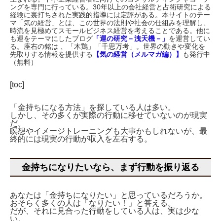
ングを専門に行っている。30年以上の会社経営と占術研究による
経験に裏打ちされた実践的指導には定評がある。本サイトのテー
マ「気の経営」とは、この世界の法則や社会の仕組みを理解し、
時流を見極めてスモールビジネス経営を考えることである。他に
も運をテーマにしたブログ
「運の研究－洩天機－」
を運営してい
る。座右の銘は 、「木鶏」「千思万考」。世界の動きや変化を
先取りする情報を提供する
【気の経営（メルマガ編）】
も発行中
（無料）
[toc]
「金持ちになる方法」を探している人は多い。
しかし、その多くが実際の行動に移せていないのが現実
だ。
瞑想やイメージトレーニングも大事かもしれないが、最
終的には現実の行動が収入を左右する。
金持ちになりたいなら、まず行動を振り返る
あなたは「金持ちになりたい」と思っているだろうか。
おそらく多くの人は「なりたい！」と答える。
だが、それに見合った行動をしている人は、実は少な
い。