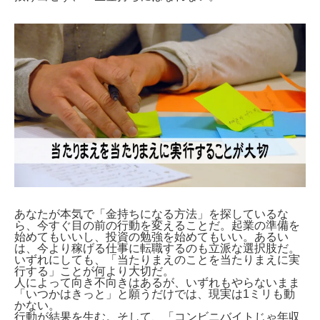
あなたが本気で「金持ちになる方法」を探しているな
ら、今すぐ目の前の行動を変えることだ。起業の準備を
始めてもいいし、投資の勉強を始めてもいい。あるい
は、今より稼げる仕事に転職するのも立派な選択肢だ。
いずれにしても、「当たりまえのことを当たりまえに実
行する」ことが何より大切だ。
人によって向き不向きはあるが、いずれもやらないまま
「いつかはきっと」と願うだけでは、現実は1ミリも動
かない。
行動が結果を生む。そして、「コンビニバイトじゃ年収