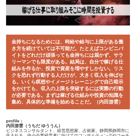
金持ちになるためには、時給や給与に上限がある働
き方を続けていては不可能だ。たとえばコンビニバ
イトをどれだけ頑張っても金持ちには届かず、サラ
リーマンでも限度がある。結局は、自分で稼げる仕
組みを作るか、投資で資産を増やすしかない。リス
クを恐れず行動する人だけが、大きく収入を伸ばせ
る。いくら瞑想やイメージトレーニングで自己暗示
をかけても、収入の上限を突破するには実際の行動
が必要である。まずは稼げる仕組みや投資の知識を
集め、具体的な準備を始めることだ。（内田游雲）
profile：
内田游雲（うちだ ゆううん）
ビジネスコンサルタント、経営思想家、占術家。静岡県静岡市に
生まれる。中小企業経営者に向けてのコンサルティングやコーチ