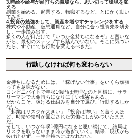
3.時給や給与が頭打ちの職場なら、思い切って環境を変
える
副業を始める、起業する、転職するなど、とにかく動い
てみる。
4.投資の勉強をして、資産を増やすチャレンジをする
株式や不動産、仮想通貨など、自分に合う投資先を研究
し、一歩踏み出す。
多くの人が口だけで「いつか金持ちになるぞ」と言いな
がら、最初のステップすら踏んでいない。そこに気づい
たら、すぐにでも行動を変えるべきだ。
行動しなければ何も変わらない
金持ちになるためには、「稼げない仕事」をいくら頑張
っても意味がない。
コンビニバイトで年収1億円は無理なのと同様に、サラ
リーマンで大金持ちになりにくい現実もある。
だからこそ、稼げる仕組みを自分で選び、行動するしか
ない。
「起業はリスクが大きい」「投資は怖い」と言う人ほ
ど、時給や給料が固定された労働にしがみついたまま
だ。
そして、いつか年収1億円になると思い続けて、結局は
リスクを取らないまま時が過ぎていく。結果、現状から
抜け出せず、一生金持ちにはなれない。