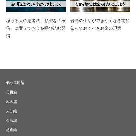
稼げる人の思考法！願望を「確
普通の生活ができなくなる前に
信」に変えてお金を呼び込む習
知っておくべきお金の現実
慣
氣の原理編
天機編
地理編
人知編
金流編
起点編