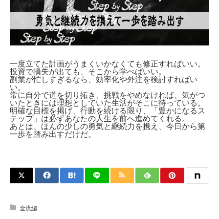
一度立てた計画がうまくいかなくても修正すればいい。
投資で損失が出ても、そこから学べばいい。
副業が忙しすぎるなら、効率化や外注を検討すればい
い。
常に自分で道を切り拓き、挑戦をやめなければ、気がつ
いたときには理想としていた生活がそこに待っている。
明確な目標を掲げ、行動を続ける限り、「豊かになるス
テップ」は必ずあなたの人生を前へ進めてくれる。
あとは、ほんの少しの勇気と継続力を携え、今日から第
一歩を踏み出すだけだ。
金流編