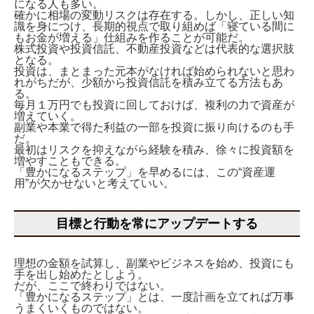
になる人も多い。
確かに相場の変動リスクは存在する。しかし、正しい知
識を身につけ、長期的視点で取り組めば「寝ている間に
もお金が増える」仕組みを作ることが可能だ。
株式投資や投資信託、不動産投資などは代表的な選択肢
となる。
投資は、まとまった元本がなければ始められないと思わ
れがちだが、少額から投資信託を積み立てる方法もあ
る。
毎月１万円でも投資に回しておけば、複利の力で資産が
増えていく。
副業や本業で得た利益の一部を投資に振り向けるのも手
だ。
最初はリスクを抑えながら経験を積み、徐々に投資額を
増やすこともできる。
「豊かになるステップ」を早めるには、この“資産運
用”が欠かせないと考えていい。
目標と行動を常にアップデートする
理想の金額を試算し、副業やビジネスを始め、投資にも
手を出し始めたとしよう。
だが、ここで終わりではない。
「豊かになるステップ」とは、一度計画を立てれば万事
うまくいくものではない。