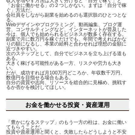
収入を増やす方法は大きく分けると「自分で稼ぐ」と
「お金に働かせる」の２つしかない。まずは「自分で稼
ぐ」方法だ。
会社員をしながら副業を始めるのも選択肢のひとつとな
る。
Webデザインやプログラミング、動画編集、ブログ運
営、コンサルティングなど、インターネットが普及した
今は、個人でも始められるビジネスが数多く存在する。
副業で月に数万円を稼ぐだけでも、年間で考えればかな
りの額になるし、本業の給料と合わせれば理想の金額に
近づきやすい。
次のステップとして、自分でビジネスを立ち上げる道も
ある。
大きく稼げる可能性がある一方、リスクや労力も大き
い。
だが、成功すれば月100万円どころか、年収数千万円、
数億円を目指せる場合もある。
自分の資質や志向、リソースを総合的に見極め、挑戦す
るか否かを検討してほしい。
お金を働かせる投資・資産運用
「豊かになるステップ」のもう一方の柱は、お金に働い
てもらうことだ。
投資や資産運用と聞くと、失敗したらどうしようと不安