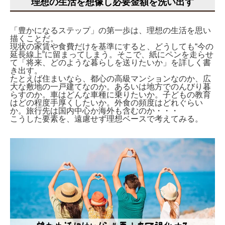
理想の生活を想像し必要金額を洗い出す
「豊かになるステップ」の第一歩は、理想の生活を思い
描くことだ。
現状の家賃や食費だけを基準にすると、どうしても“今の
延長線上”に留まってしまう。そこで、紙にペンを走らせ
て「将来、どのような暮らしを送りたいか」を詳しく書
き出す。
たとえば住まいなら、都心の高級マンションなのか、広
大な敷地の一戸建てなのか。あるいは地方でのんびり暮
らすのか。車はどんな車種に乗りたいか。子どもの教育
はどの程度手厚くしたいか。外食の頻度はどれぐらい
か。旅行先は国内中心か海外も含むのか・・・
こうした要素を、遠慮せず理想ベースで考えてみる。