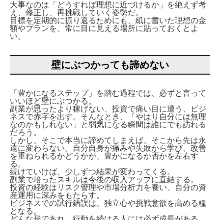
大事なのは「どうすれば理想に近づけるか」を絶えず考
え、修正し、再挑戦していく姿勢だ。
目標を定期的に振り返るためにも、紙に書いた理想の金
額やプランを、常に目に見える場所に貼っておくとよ
い。
壁にぶつかっても諦めない
「豊かになるステップ」を踏む過程では、必ずと言って
いいほど壁にぶつかる。
副業が思ったより稼げない、投資で痛い目に遭う、ビジ
ネスで赤字を出す。そんなとき、「やはり自分には無理
なのかもしれない」と弱気になる瞬間は誰にでも訪れる
だろう。
しかし、そこで本当に諦めてしまえば、そこから先は永
遠に変わらない。自分自身が痛みや失敗から学び、改善
を重ねられるかどうかが、豊かになるか否かを左右す
る。
続けていけば、少しずつ結果が変わってくる。
副業で培ったスキルは今後の収入アップに直結する。
投資の経験はリスク管理や市場分析力を養い、自分の資
産運用に深みをもたらす。
ビジネスでの試行錯誤は、独立心や挑戦意欲を高める糧
となる。
どんな形であれ、行動を続ける人には必ず成長がある。