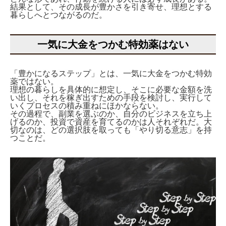
結果として、その成長が豊かさを引き寄せ、理想とする
暮らしへとつながるのだ。
一気に大金をつかむ特効薬はない
「豊かになるステップ」とは、一気に大金をつかむ特効
薬ではない。
理想の暮らしを具体的に想定し、そこに必要な金額を洗
い出し、それを稼ぎ出すための手段を検討し、実行して
いくプロセスの積み重ねにほかならない。
その過程で、副業を選ぶのか、自分のビジネスを立ち上
げるのか、投資で資産を育てるのかは人それぞれだ。大
切なのは、どの選択肢を取っても「やり切る意志」を持
つことだ。