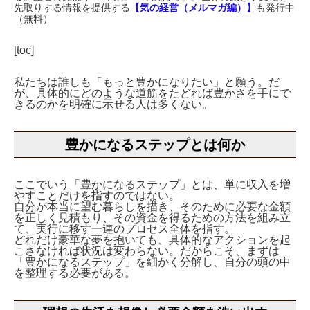
先取りする情報を提供する
【気の経営（メルマガ編）】
も発行中
（無料）
[toc]
私たちは誰しも「もっと豊かになりたい」と願う。だ
が、具体的にどのような道筋をたどれば豊かさを手にで
きるのかを明確に示せる人は多くない。
豊かになるステップとは何か
ここでいう「豊かになるステップ」とは、単に収入を増
やすことだけを指すのではない。
自分が本当に望む暮らしを描き、そのために必要な金額
を正しく見積もり、その資金を得るための方法を組み立
て、実行に移す一連のプロセス全体を指す。
どれだけ豪華な夢を抱いても、具体的なアクションを起
こさなければ状況は変わらない。だからこそ、まずは
「豊かになるステップ」を細かく分解し、自分の頭の中
を整理する必要がある。