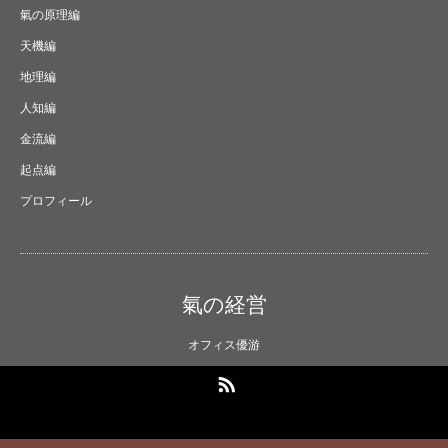
氣の原理編
天機編
地理編
人知編
金流編
起点編
プロフィール
氣の経営
オフィス優游
RSS