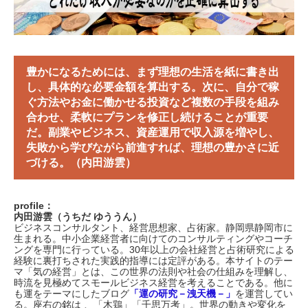
豊かになるためには、まず理想の生活を紙に書き出
し、具体的な必要金額を算出する。次に、自分で稼
ぐ方法やお金に働かせる投資など複数の手段を組み
合わせ、柔軟にプランを修正し続けることが重要
だ。副業やビジネス、資産運用で収入源を増やし、
失敗から学びながら前進すれば、理想の豊かさに近
づける。（内田游雲）
profile：
内田游雲（うちだ ゆううん）
ビジネスコンサルタント、経営思想家、占術家。静岡県静岡市に
生まれる。中小企業経営者に向けてのコンサルティングやコーチ
ングを専門に行っている。30年以上の会社経営と占術研究による
経験に裏打ちされた実践的指導には定評がある。本サイトのテー
マ「気の経営」とは、この世界の法則や社会の仕組みを理解し、
時流を見極めてスモールビジネス経営を考えることである。他に
も運をテーマにしたブログ
「運の研究－洩天機－」
を運営してい
る。座右の銘は 、「木鶏」「千思万考」。世界の動きや変化を