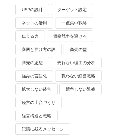
USPの設計
ターゲット設定
ネットの活用
一点集中戦略
伝える力
価格競争を避ける
商圏と届け方の設
商売の型
商売の思想
売れない理由の分析
に
強みの言語化
戦わない経営戦略
拡大しない経営
競争しない繁盛
経営の土台づくり
経営構造と戦略
記憶に残るメッセージ