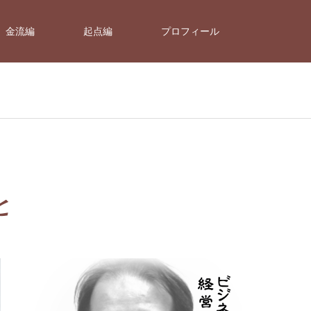
金流編
起点編
プロフィール
と