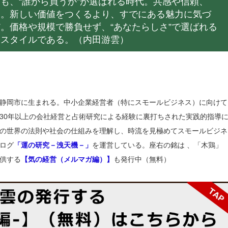
も、“誰から買うか”が選ばれる時代。共感や信頼、
る。新しい価値をつくるより、すでにある魅力に気づ
。価格や規模で勝負せず、“あなたらしさ”で選ばれる
るスタイルである。（内田游雲）
静岡市に生まれる。中小企業経営者（特にスモールビジネス）に向けて
30年以上の会社経営と占術研究による経験に裏打ちされた実践的指導
の世界の法則や社会の仕組みを理解し、時流を見極めてスモールビジネ
ログ
「運の研究－洩天機－」
を運営している。座右の銘は 、「木鶏」
供する
【気の経営（メルマガ編）】
も発行中（無料）