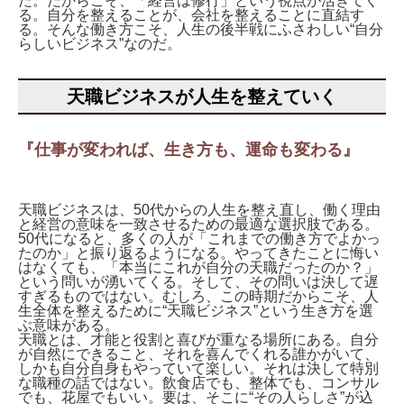
だ。だからこそ、「経営は修行」という視点が活きてく
る。自分を整えることが、会社を整えることに直結す
る。そんな働き方こそ、人生の後半戦にふさわしい“自分
らしいビジネス”なのだ。
天職ビジネスが人生を整えていく
『仕事が変われば、生き方も、運命も変わる』
天職ビジネスは、50代からの人生を整え直し、働く理由
と経営の意味を一致させるための最適な選択肢である。
50代になると、多くの人が「これまでの働き方でよかっ
たのか」と振り返るようになる。やってきたことに悔い
はなくても、「本当にこれが自分の天職だったのか？」
という問いが湧いてくる。そして、その問いは決して遅
すぎるものではない。むしろ、この時期だからこそ、人
生全体を整えるために“天職ビジネス”という生き方を選
ぶ意味がある。
天職とは、才能と役割と喜びが重なる場所にある。自分
が自然にできること、それを喜んでくれる誰かがいて、
しかも自分自身もやっていて楽しい。それは決して特別
な職種の話ではない。飲食店でも、整体でも、コンサル
でも、花屋でもいい。要は、そこに“その人らしさ”が込