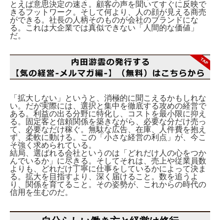
とえば意思決定の速さ。顧客の声を聞いてすぐに反映で
きるフットワーク。そして何より、人の顔が見える商売
ができる。社長の人柄そのものが会社のブランドにな
る。これは大企業では真似できない「人間的な価値」
だ。
「拡大しない」というと、消極的に聞こえるかもしれな
い。だが実際には、選択と集中を徹底する攻めの経営で
ある。利益の出る分野に特化し、コストを最小限に抑え
る。固定客と信頼関係を築きながら、必要な分だけ売っ
て、必要なだけ稼ぐ。無駄な広告、在庫、人件費を抱え
ず、柔軟に動ける。この「小さな経営の利点」が、今こ
そ強く求められている。
結局、選ばれる会社というのは「どれだけ人の心をつか
んでいるか」に尽きる。そしてそれは、売上や従業員数
よりも、どれだけ丁寧に仕事をしているかによって決ま
る。拡大を目指すより、深く届けること。数を追うよ
り、関係を育てること。その姿勢が、これからの時代の
信用を生むのだ。