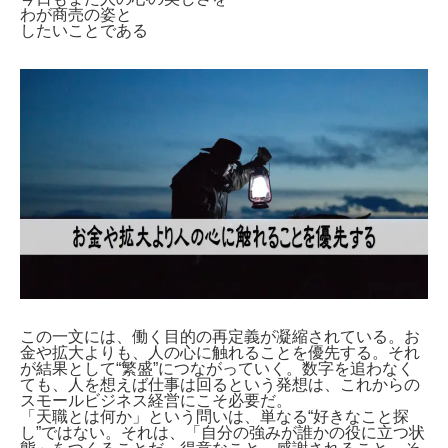
わが商売の姿と
したいことである
この一文には、働く目的の再定義が凝縮されている。お
金や拡大よりも、人の心に触れることを優先する。それ
が結果として“繁盛”につながっていく。数字を追わなく
ても、人を想えば仕事は回るという発想は、これからの
スモールビジネス経営にこそ必要だ。
「天職とは何か」という問いは、単なる“好きなこと探
し”ではない。それは、「自分の強みが誰かの役に立つ状