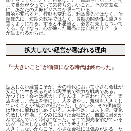
態」をつくることだ。得意なこと、感謝されること、そ
して自分がやっていて気持ちのいいこと。その交差点
に、あなたの天職ビジネスが眠っている。
目的が変わると、行動も変わる。利益優先ではなく、信
頼優先に。短期の数字ではなく、長期の関係性に重きを
置くようになる。すると不思議と、必要な売上もついて
くる。なぜなら、心が通った商売には自然とリピーター
が生まれるからだ。
拡大しない経営が選ばれる理由
『“大きいこと”が価値になる時代は終わった』
拡大しない経営こそが、今の時代において小さな会社が
安定して生き残るための現実的で強力な戦略である。
かつては「会社は拡大してなんぼ」と言われていた。支
店を出し、売上を倍にし、人を増やし、規模を大きくし
ていくことが“成功”の証だった。しかし今、その価値観
は静かに崩れはじめている。人手不足、コスト増、変化
の激しい市場。むやみに広げた会社ほど、自重に耐えか
ねて沈んでいく時代になった。そこで脚光を浴びている
のが「拡大しない経営」という考え方だ。
大きくしないからこそ、小さな会社には強みがある。た