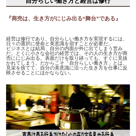
自分らしい働き方と経営は修行
『商売は、生き方がにじみ出る“舞台”である』
経営は修行であり、自分らしい働き方を実現するには、
日々の選択に使命と美意識を宿すことが必要だ。
ビジネスとは結局、自分の内面が外に出てしまう営み
だ。とくに小さな会社の経営では、その人の生き方が商
売ににじみ出る。表面だけを取り繕っても、すぐに見抜
かれてしまう。だからこそ「自分らしい働き方」とは、
見栄を捨てて、自分の美意識に沿った生き方を仕事に反
映させることにほかならない。