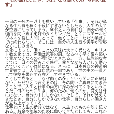
『心が疲れたとき、人は“なぜ働くのか”を問い直
す』
一日の三分の一以上を費やしている「仕事」。それが単
なる生活費を稼ぐ手段にすぎないとしたら、人生の大半
が空虚になってしまう。50代という節目は、自分の働く
理由を問い直す絶好のタイミングだ。とくにスモールビ
ジネスを営む人間にとって、働くことは「ただの業務」
では終わらない。そこには、自分の人生観や美学が否応
なくにじみ出る。
文化によって、働くことの意味は大きく異なる。キリス
ト教文化では、労働は原罪の罰。なるべく早く富を築い
て働かなくなるのが理想だとされる。一方、仏教的な考
えでは、日々の営みこそ修行。働きながら人として磨か
れていくことが価値になる。さらに、日本独自の神道的
世界観では、人間は自然の一部であり、世の中の一員と
して役割を果たす存在として生きている。
こうして見ると、「なぜ働くのか」という問いに正解は
ない。ただひとつ言えるのは、その問いに真剣に向き合
うことで、人生と仕事の両方に深みが出てくるというこ
とだ。何のために生き、何のために働くのか。答えは外
にはない。自分の中にしかない。そして、それが見えて
きたとき、自分にしかできない仕事、自分らしい働き方
が立ち上がってくる。
仕事とは人生の断片ではなく、人生そのものを映す鏡で
ある。お金や地位のために働いてきたとしても、これか