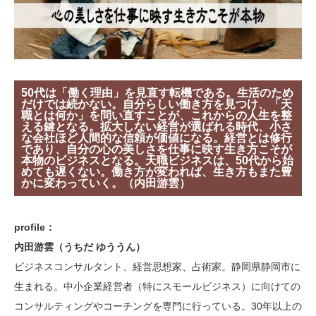
50代は「働く理由」を見直す転機である。生活のため
だけでは続かない。自分らしい働き方を見つけ、「天
職とは何か」を問い直すことが、これからの人生を整
える鍵となる。拡大しない経営が選ばれる時代、小さ
な会社ほど人間的な信頼が価値になる。経営とは修行
であり、自分の心の美しさを仕事に映す生き方こそが
本物のビジネスとなる。天職ビジネスは、50代から始
めても遅くない。働き方が変われば、生き方もまた豊
かに変わっていく。（内田游雲）
profile：
内田游雲（うちだ ゆううん）
ビジネスコンサルタント、経営思想家、占術家。静岡県静岡市に
生まれる。中小企業経営者（特にスモールビジネス）に向けての
コンサルティングやコーチングを専門に行っている。30年以上の