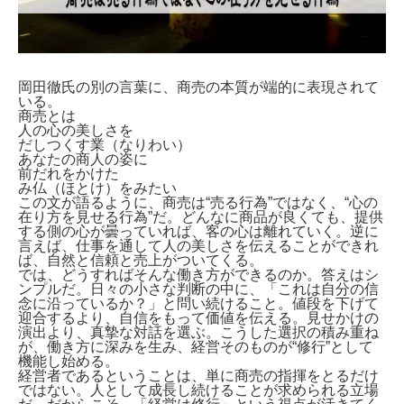
岡田徹氏の別の言葉に、商売の本質が端的に表現されて
いる。
商売とは
人の心の美しさを
だしつくす業（なりわい）
あなたの商人の姿に
前だれをかけた
み仏（ほとけ）をみたい
この文が語るように、商売は“売る行為”ではなく、“心の
在り方を見せる行為”だ。どんなに商品が良くても、提供
する側の心が曇っていれば、客の心は離れていく。逆に
言えば、仕事を通して人の美しさを伝えることができれ
ば、自然と信頼と売上がついてくる。
では、どうすればそんな働き方ができるのか。答えはシ
ンプルだ。日々の小さな判断の中に、「これは自分の信
念に沿っているか？」と問い続けること。値段を下げて
迎合するより、自信をもって価値を伝える。見せかけの
演出より、真摯な対話を選ぶ。こうした選択の積み重ね
が、働き方に深みを生み、経営そのものが“修行”として
機能し始める。
経営者であるということは、単に商売の指揮をとるだけ
ではない。人として成長し続けることが求められる立場