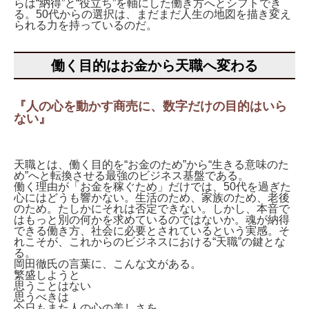
らは“納得”と“役立ち”を軸にした働き方へとシフトでき
る。50代からの選択は、まだまだ人生の地図を描き変え
られる力を持っているのだ。
働く目的はお金から天職へ変わる
『人の心を動かす商売に、数字だけの目的はいら
ない』
天職とは、働く目的を“お金のため”から“生きる意味のた
め”へと転換させる最強のビジネス基盤である。
働く理由が「お金を稼ぐため」だけでは、50代を過ぎた
心にはどうも響かない。生活のため、家族のため、老後
のため。たしかにそれは否定できない。しかし、本音で
はもっと別の何かを求めているのではないか。魂が納得
できる働き方、社会に必要とされているという実感。そ
れこそが、これからのビジネスにおける“天職”の鍵とな
る。
岡田徹氏の言葉に、こんな文がある。
繁盛しようと
思うことはない
思うべきは
今日もまた人の心の美しさを