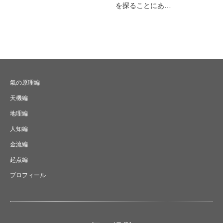
を探ることにあ…
氣の原理編
天機編
地理編
人知編
金流編
起点編
プロフィール