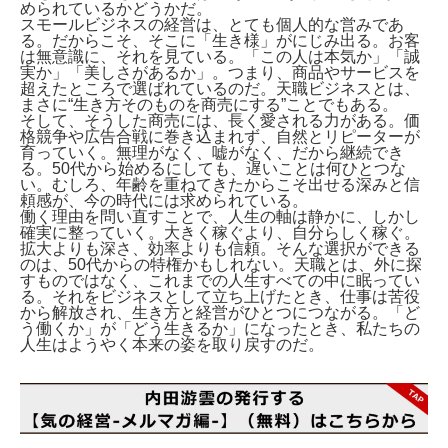
められているかどうかだ。
スモールビジネスの経営は、とても個人的な営みであ
る。だからこそ、そこに「生き様」がにじみ出る。お客
は無意識に、それを見ている。「この人は本気か」「誠
実か」「美しさがあるか」。つまり、商品やサービスを
超えたところで選ばれているのだ。天職ビジネスとは、
まさに“生き方そのものを商売にする”ことでもある。
そして、そうした商売には、長く愛される力がある。価
格競争や広告合戦に巻き込まれず、自然とリピーターが
育っていく。無理がなく、嘘がなく、だから継続でき
る。50代から始めるにしても、遅いことは何ひとつな
い。むしろ、年齢を重ねてきたからこそ出せる深みと信
頼感が、今の時代には求められている。
働く理由を問い直すことで、人生の軸は静かに、しかし
確実に整っていく。大きく稼ぐより、自分らしく稼ぐ。
拡大よりも深さ、効率よりも信頼。そんな選択ができる
のは、50代からの特権かもしれない。天職とは、外に探
すものではなく、これまでの人生すべての中に眠ってい
る。それをビジネスとして立ち上げたとき、仕事は苦役
から解放され、生き方と経営がひとつにつながる。「ど
う働くか」が「どう生きるか」になったとき、私たちの
人生はようやく本来の姿を取り戻すのだ。