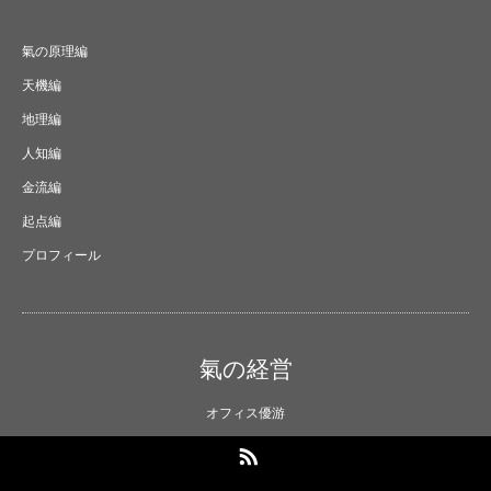
氣の原理編
天機編
地理編
人知編
金流編
起点編
プロフィール
氣の経営
オフィス優游
RSS