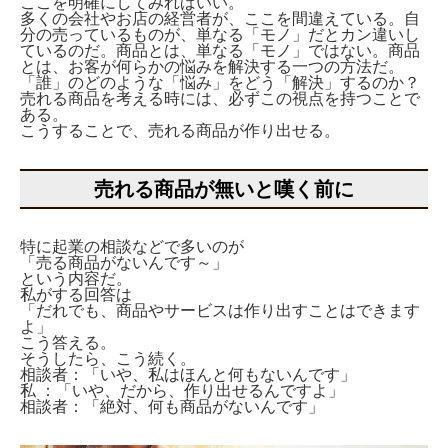
ここを明確にしてみればいい。
多くの会社やお店の経営者が、ここを間違えている。自
分の売っているものが、単なる「モノ」だとカン違いし
ているのだ。商品とは、単なる「モノ」ではない。商品
とは、お客が何らかの悩みを解決する一つの方法だ。
「誰」のどのような「悩み」をどう「解決」するのか？
売れる商品を考える時には、必ずこの視点を持つことで
ある。
こうすることで、売れる商品が作り出せる。
売れる商品が無いと嘆く前に
特に起業の相談などで多いのが
「売る商品がないんです～」
という内容だ。
私がする回答は
「だれでも、商品やサービスは作り出すことはできます
よ」
こう答える。
そうしたら、こう続く。
相談者：「いや、私はほんと何もないんです」
私 ：「いや、だから、作り出せるんですよ」
相談者：「絶対、何も商品がないんです」