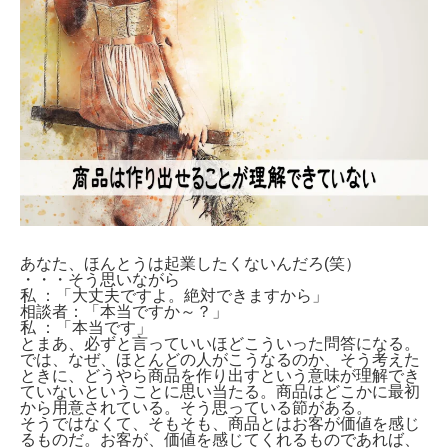
あなた、ほんとうは起業したくないんだろ(笑）
・・・そう思いながら
私 ：「大丈夫ですよ。絶対できますから」
相談者：「本当ですか～？」
私 ：「本当です」
とまあ、必ずと言っていいほどこういった問答になる。
では、なぜ、ほとんどの人がこうなるのか、そう考えた
ときに、どうやら商品を作り出すという意味が理解でき
ていないということに思い当たる。商品はどこかに最初
から用意されている。そう思っている節がある。
そうではなくて、そもそも、商品とはお客が価値を感じ
るものだ。お客が、価値を感じてくれるものであれば、