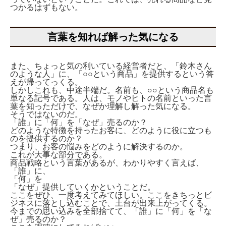
つかるはずもない。
言葉を知れば解った気になる
また、ちょっと気の利いている経営者だと、「鈴木さん
のような人」に、「○○という商品」を提供するという答
えが帰ってっくる。
しかしこれも、中途半端だ。名前も、○○という商品名も
単なる記号である。人は、モノやヒトの名前といった言
葉を知っただけで、なぜか理解し解った気になる。
そうではないのだ。
「誰」に「何」を「なぜ」売るのか？
どのような特徴を持ったお客に、どのように役に立つも
のを提供するのか？
つまり、お客の悩みをどのように解決するのか。
これが大事な部分である。
商品戦略という言葉があるが、わかりやすく言えば、
「誰」に、
「何」を
「なぜ」提供していくかということだ。
ここをぜひ、一度考えてみてほしい。ここをきちっとビ
ジネスに落とし込むことで、土台が出来上がってくる。
今までの思い込みを全部捨てて、「誰」に「何」を「な
ぜ」売るのか？