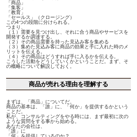
「商品」
「集客」
「教育」
「セールス」（クロージング）
この4つの段階に分けられる。
つまり、
（１）需要を見つけ出し、それに合う商品やサービスを
開発するか調達する。
（２）その商品需要を持った見込み客を集める
（３）集めた見込み客に商品の効果と手に入れた時のメ
リットを伝える。
（４）その商品はどうすれば手に入るかを伝える。
こうした活動をどうしていくかということだ。まず、そ
の概略について解説しておく。
商品が売れる理由を理解する
まずは、「商品」についてだ。
商品の基本は、「誰」に、「何か」を提供するかという
ことだ。
私が、コンサルティングをやる時には、まず最初に次の
ような質問をする事から始める。
あなたの会社は、
「誰」に
「何」を提供しているのか？