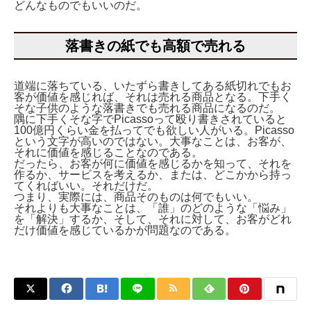
どんなものでもいいのだ。
落書きの紙でも高額で売れる
道端に落ちている、いたずら書きしてある紙切れでもお
客が価値を感じれば、それは売れる商品となる。下手く
そな子供のような落書きでも売れる商品になるのだ。
隅に下手くそな字でPicassoって殴り書きされていると
100億円くらい金を払ってでも欲しい人がいる。Picasso
という文字が高いのではない。大事なことは、お客が、
それに価値を感じることなのである。
だったら、お客が何に価値を感じるかを知って、それを
作るか、サービスを考えるか、または、どこかから持っ
てくればいい。それだけだ。
つまり、実際には、商品そのものは何でもいい。
それよりも大事なことは、「誰」のどのような「悩み」
を「解決」するか、そして、それに対して、お客がどれ
だけ価値を感じているかが問題なのである。