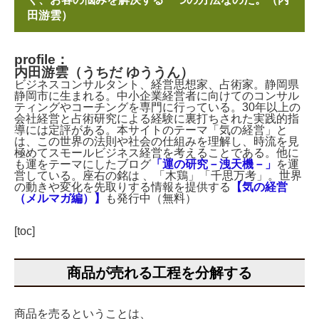
田游雲）
profile：
内田游雲（うちだ ゆううん）
ビジネスコンサルタント、経営思想家、占術家。静岡県
静岡市に生まれる。中小企業経営者に向けてのコンサル
ティングやコーチングを専門に行っている。30年以上の
会社経営と占術研究による経験に裏打ちされた実践的指
導には定評がある。本サイトのテーマ「気の経営」と
は、この世界の法則や社会の仕組みを理解し、時流を見
極めてスモールビジネス経営を考えることである。他に
も運をテーマにしたブログ
「運の研究－洩天機－」
を運
営している。座右の銘は 、「木鶏」「千思万考」。世界
の動きや変化を先取りする情報を提供する
【気の経営
（メルマガ編）】
も発行中（無料）
[toc]
商品が売れる工程を分解する
商品を売るということは、