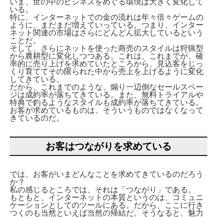
いま、世の中のビジネスをめぐる環境は大きく変化して
いる。
特に、インターネットでの金の流れは年々倍々ゲームの
ように、まだまだ増えていっている。つまり、インター
ネット関連の市場はさらにどんどん拡大しているという
ことだ。
そして、さらにネットを使った商売のスタイルは狩猟型
から農耕型に変化しつつある。これは、これまでが、確
率的に売り上げを求めていたところから、見込客をじっ
くり育ててその限られた中から売上を上げるように変化
してきている。
だから、これまでのような、煽り一辺倒なセールスペー
ジは成約率が落ちてきている。また、無料トライアルや
特典で釣るようなスタイルも成約率が落ちてきている。
お客が求めているものは、そういうものではなくなって
きているのだ。
お客はつながりを求めている
では、お客がいまどんなことを求めてきているのだろう
か？
私の感じるところでは、それは「つながり」である。
もともと、インターネットの本質というのは、コミュニ
ケーションとしてのツールにある。だから、ここに行き
つくのも当然といえば当然の帰結だ。そうなると、魅力