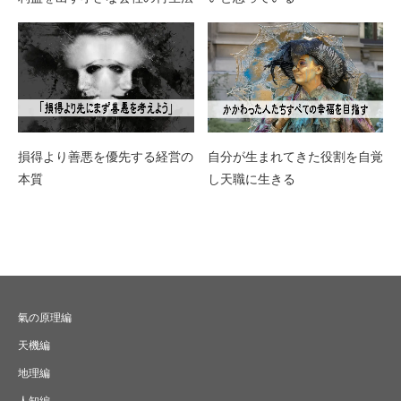
損得より善悪を優先する経営の
自分が生まれてきた役割を自覚
本質
し天職に生きる
氣の原理編
天機編
地理編
人知編