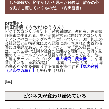
した経験や、恥ずかしいと思った経験は、誰かの心
を励まし癒していくものだ。（内田游雲）
profile：
内田游雲（うちだ ゆううん）
ビジネスコンサルタント、経営思想家、占術家。静岡県
静岡市に生まれる。中小企業経営者に向けてのコンサル
ティングやコーチングを専門に行っている。30年以上の
会社経営と占術研究による経験に裏打ちされた実践的指
導には定評がある。本サイトのテーマ「気の経営」と
は、この世界の法則や社会の仕組みを理解し、時流を見
極めてスモールビジネス経営を考えることである。他に
も運をテーマにしたブログ
「運の研究－洩天機－」
を運
営している。座右の銘は 、「木鶏」「千思万考」。世界
の動きや変化を先取りする情報を提供する
【気の経営
（メルマガ編）】
も発行中（無料）
[toc]
ビジネスが変わり始めている