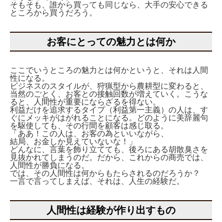
そもそも、誰から買っても同じなら、大手の安心できる
ところから買うだろう。
お客にとっての魅力とは何か
ここでいうところの魅力とは何かというと、それは人間
性になる。
ビジネスのスタイルが、狩猟型から農耕型に変わると、
当然のごとく、お客との接触回数が増えていく。こうな
ると、人間性が重要にならざるを得ない。
利益だけを追求するタイプ（利益第一主義）の人は、す
ぐにメッキがはがれることになる。どのように美辞麗句
を駆使しても、その行間を顧客は感じ取る。
「ああ！この人は、お客の為といいながら、
結局、お金しか見えていないな！」
どんなに、言葉を飾り立てても、後ろにある胡散臭さを
見抜かれてしまうのだ。だから、これからの商売では、
人間性が勝負になる。
では、その人間性は何からもたらされるのだろうか？
一言で言ってしまえば、それは、人生の経験だ。
人間性は経験が作り出すもの