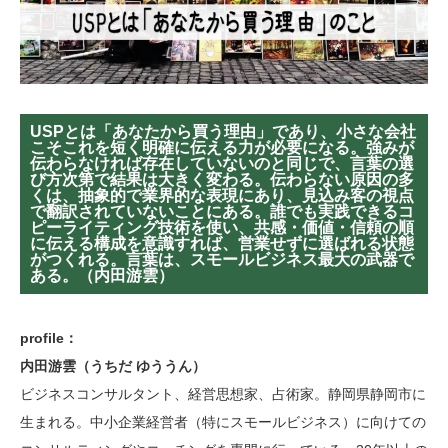
USPとは「あなたから買う理由」であり、小さな会社
こそこれを短く明確に伝える力が必要になる。強みが
伝わらなければ存在していないのと同じで、言葉の選
び方次第で結果は大きく変わる。伝わらない原因の多
くは、抽象的で業界的な表現にあり、見込み客の視点
で翻訳されていないことにある。誰でも実践できるコ
ピーライティング技術を使い、共感・価値・信頼の順
に伝える構成を意識すれば、営業せずに選ばれる状態
がつくれる。言葉は、スモールビジネス最大の武器で
ある。（内田游雲）
profile：
内田游雲（うちだ ゆううん）
ビジネスコンサルタント、経営思想家、占術家。静岡県静岡市に
生まれる。中小企業経営者（特にスモールビジネス）に向けての