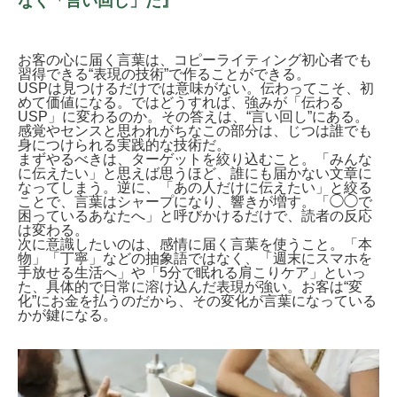
なく「言い回し」だ』
お客の心に届く言葉は、コピーライティング初心者でも
習得できる“表現の技術”で作ることができる。
USPは見つけるだけでは意味がない。伝わってこそ、初
めて価値になる。ではどうすれば、強みが「伝わる
USP」に変わるのか。その答えは、“言い回し”にある。
感覚やセンスと思われがちなこの部分は、じつは誰でも
身につけられる実践的な技術だ。
まずやるべきは、ターゲットを絞り込むこと。「みんな
に伝えたい」と思えば思うほど、誰にも届かない文章に
なってしまう。逆に、「あの人だけに伝えたい」と絞る
ことで、言葉はシャープになり、響きが増す。「◯◯で
困っているあなたへ」と呼びかけるだけで、読者の反応
は変わる。
次に意識したいのは、感情に届く言葉を使うこと。「本
物」「丁寧」などの抽象語ではなく、「週末にスマホを
手放せる生活へ」や「5分で眠れる肩こりケア」といっ
た、具体的で日常に溶け込んだ表現が強い。お客は“変
化”にお金を払うのだから、その変化が言葉になっている
かが鍵になる。