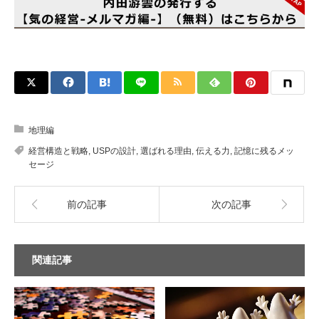
地理編
経営構造と戦略
,
USPの設計
,
選ばれる理由
,
伝える力
,
記憶に残るメッ
セージ
前の記事
次の記事
関連記事