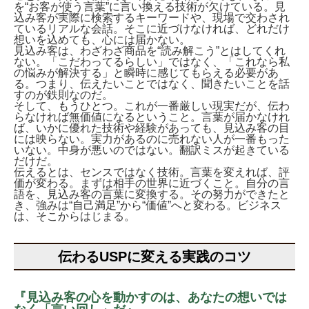
を“お客が使う言葉”に言い換える技術が欠けている。見
込み客が実際に検索するキーワードや、現場で交わされ
ているリアルな会話。そこに近づけなければ、どれだけ
想いを込めても、心には届かない。
見込み客は、わざわざ商品を“読み解こう”とはしてくれ
ない。「こだわってるらしい」ではなく、「これなら私
の悩みが解決する」と瞬時に感じてもらえる必要があ
る。つまり、伝えたいことではなく、聞きたいことを話
すのが鉄則なのだ。
そして、もうひとつ。これが一番厳しい現実だが、伝わ
らなければ無価値になるということ。言葉が届かなけれ
ば、いかに優れた技術や経験があっても、見込み客の目
には映らない。実力があるのに売れない人が一番もった
いない。中身が悪いのではない。翻訳ミスが起きている
だけだ。
伝えるとは、センスではなく技術。言葉を変えれば、評
価が変わる。まずは相手の世界に近づくこと。自分の言
語を、見込み客の言葉に変換する。その努力ができたと
き、強みは“自己満足”から“価値”へと変わる。ビジネス
は、そこからはじまる。
伝わるUSPに変える実践のコツ
『見込み客の心を動かすのは、あなたの想いでは