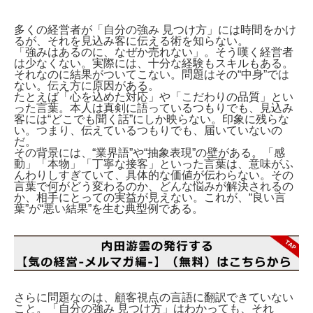
多くの経営者が「自分の強み 見つけ方」には時間をかけ
るが、それを見込み客に伝える術を知らない。
「強みはあるのに、なぜか売れない」。そう嘆く経営者
は少なくない。実際には、十分な経験もスキルもある。
それなのに結果がついてこない。問題はその“中身”では
ない。伝え方に原因がある。
たとえば「心を込めた対応」や「こだわりの品質」とい
った言葉。本人は真剣に語っているつもりでも、見込み
客には“どこでも聞く話”にしか映らない。印象に残らな
い。つまり、伝えているつもりでも、届いていないの
だ。
その背景には、“業界語”や“抽象表現”の壁がある。「感
動」「本物」「丁寧な接客」といった言葉は、意味がふ
んわりしすぎていて、具体的な価値が伝わらない。その
言葉で何がどう変わるのか、どんな悩みが解決されるの
か、相手にとっての実益が見えない。これが、“良い言
葉”が“悪い結果”を生む典型例である。
さらに問題なのは、顧客視点の言語に翻訳できていない
こと。「自分の強み 見つけ方」はわかっても、それ