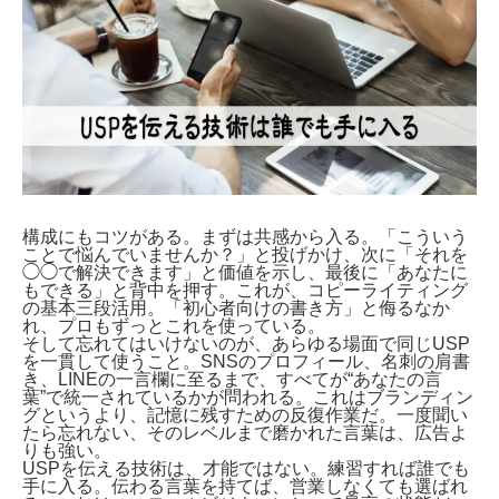
構成にもコツがある。まずは共感から入る。「こういう
ことで悩んでいませんか？」と投げかけ、次に「それを
◯◯で解決できます」と価値を示し、最後に「あなたに
もできる」と背中を押す。これが、コピーライティング
の基本三段活用。「初心者向けの書き方」と侮るなか
れ、プロもずっとこれを使っている。
そして忘れてはいけないのが、あらゆる場面で同じUSP
を一貫して使うこと。SNSのプロフィール、名刺の肩書
き、LINEの一言欄に至るまで、すべてが“あなたの言
葉”で統一されているかが問われる。これはブランディン
グというより、記憶に残すための反復作業だ。一度聞い
たら忘れない、そのレベルまで磨かれた言葉は、広告よ
りも強い。
USPを伝える技術は、才能ではない。練習すれば誰でも
手に入る。伝わる言葉を持てば、営業しなくても選ばれ