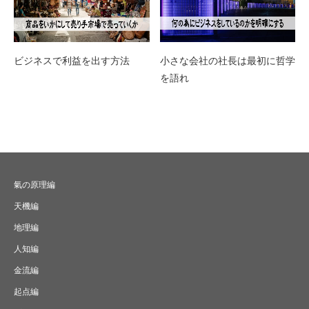
ビジネスで利益を出す方法
小さな会社の社長は最初に哲学
を語れ
氣の原理編
天機編
地理編
人知編
金流編
起点編