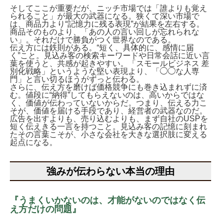
そしてここが重要だが、ニッチ市場では「誰よりも覚え
られること」が最大の武器になる。狭くて深い市場で
は、商品力より“記憶力に残る表現”が結果を左右する。
商品そのものより、「あの人の言い回しが忘れられな
い」。それだけで勝負がつく世界なのである。
伝え方には鉄則がある。“短く、具体的に、感情に届
く”こと。見込み客の検索キーワードや日常会話に近い言
葉を使うと、共感が起きやすい。「スモールビジネス 差
別化戦略」というような堅い表現より、「◯◯な人専
門」と言い切るほうがずっと伝わる。
さらに、伝え方を磨けば価格競争にも巻き込まれずに済
む。値段に“納得”してもらえないのは、高いからではな
く、価値が伝わっていないからだ。つまり、伝える力こ
そが、価値を届ける手段であり、経営者の武器なのだ。
広告を出すよりも、売り込むよりも、まず自社のUSPを
短く伝えきる一言を持つこと。見込み客の記憶に刻まれ
たその言葉こそが、小さな会社を大きな選択肢に変える
起点になる。
強みが伝わらない本当の理由
『うまくいかないのは、才能がないのではなく伝
え方だけの問題』