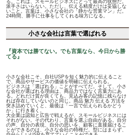
る。これは、スモールビジネスにとって最高の状態だ。
派手さはいらない。ただし、伝える精度だけは妥協しな
いこと。言葉は、小さな会社の「静かな営業マン」だ。
24時間、勝手に仕事をしてくれる味方になる。
小さな会社は言葉で選ばれる
『資本では勝てない。でも言葉なら、今日から勝
てる』
小さな会社こそ、自社USPを短く魅力的に伝えること
で、商品やサービスの価値を明確に伝えられる。
ビジネスは「選ばれる」ことがすべてだ。そして、小さ
な会社が選ばれる理由は、商品力ではなく言葉力にあ
る。どれだけ質が良くても、見込み客の記憶に残らなけ
れば存在していないのと同じ。商品 魅力 伝える 方法を
突き詰めていくと、最後は「一言で伝えられるかどう
か」に行き着く。
大企業は認知と広告で戦えるが、スモールビジネスには
それがない。その代わり、言葉を選ぶ自由がある。自分
の声、自分の表現、自分の思いを、顧客に直接届けるこ
とができるのは、小さな会社の特権だ。型にはまらず、
自分らしいUSPを育てていくことができる。