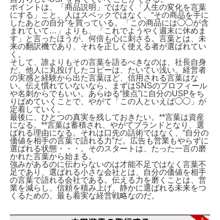
ポイントは、「商品説明」ではなく「人生の変化を言葉
にする」こと。人はスペックではなく、“その商品を手に
したあとの自分”を買っている。「この商品には◯◯が含
まれていて…」よりも、「これでようやく週末に休めま
す」と言ったほうが、何倍も心に刺さる。言葉とは、未
来の翻訳機であり、それを正しく使える者が選ばれてい
く。
そして、誰よりもその言葉を語るべきなのは、社長自身
だ。他人に丸投げしたコピーは、たいてい浅い。経営者
の実感と経験から出た言葉ほど、信用される言葉はな
い。伝え慣れていないなら、まずはSNSのプロフィール
や名刺からでもいい。あらゆる“接点”に自分のUSPをち
りばめていくことで、やがて「この人といえば◯◯」が
定着していく。
最後に、ひとつの真実を残しておきたい。**言葉は資産
になる。**言葉は蓄積され、やがてブランドとなり、選
ばれる理由になる。それは口先の話術ではなく、“自分の
価値を相手の言葉で語れる力”だ。広告も営業もやらずに
選ばれる状態・・・。そのスタートは、たった一言の磨
かれた言葉から始まる。
強みがあるのに伝わらないのは才能不足ではなく言葉不
足であり、選ばれる小さな会社とは、自分の価値を相手
の言葉で語れる会社である。伝える力を磨くことは、営
業を減らし、信頼を積み上げ、静かに選ばれる未来をつ
くるための、最も着実な経営戦略なのだ。