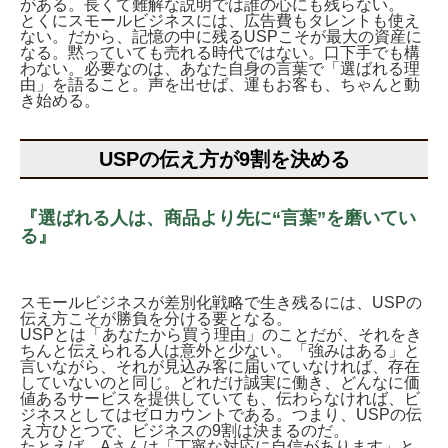
がある。長くて難解な説明では誰の心にも残らない。
とくにスモールビジネスには、広告費もタレントも使え
ない。だから、記憶の中に残るUSPこそが最大の資産に
なる。黙っていても売れる時代ではない。口下手でも構
わない。必要なのは、あなた自身の言葉で「選ばれる理
由」を語ること。声を出せば、運もお客も、ちゃんと動
き始める。
USPの伝え方が9割を決める
『選ばれる人は、商品より先に“言葉”を磨いてい
る』
スモールビジネスが差別化戦略で生き残るには、USPの
伝え方こそが勝負を分ける要となる。
USPとは「あなたから買う理由」のことだが、それをき
ちんと伝えられる人は意外と少ない。「強みはある」と
言いながら、それが見込み客に届いていなければ、存在
していないのと同じ。どれだけ誠実に働き、どんなに価
値あるサービスを提供していても、伝わらなければ、ビ
ジネスとしてはゼロカウントである。つまり、USPの伝
え方ひとつで、ビジネスの9割は決まるのだ。
たとえば、Aさんは「丁寧な対応に自信があります」と