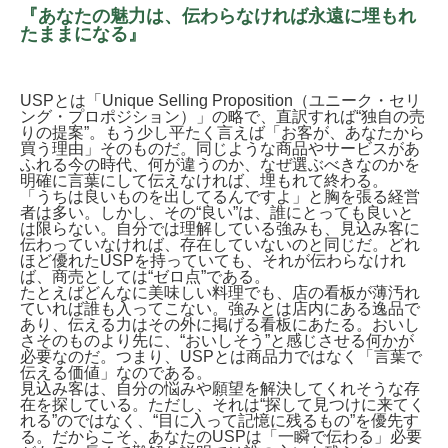
『あなたの魅力は、伝わらなければ永遠に埋もれ
たままになる』
USPとは「Unique Selling Proposition（ユニーク・セリ
ング・プロポジション）」の略で、直訳すれば“独自の売
りの提案”。もう少し平たく言えば「お客が、あなたから
買う理由」そのものだ。同じような商品やサービスがあ
ふれる今の時代、何が違うのか、なぜ選ぶべきなのかを
明確に言葉にして伝えなければ、埋もれて終わる。
「うちは良いものを出してるんですよ」と胸を張る経営
者は多い。しかし、その“良い”は、誰にとっても良いと
は限らない。自分では理解している強みも、見込み客に
伝わっていなければ、存在していないのと同じだ。どれ
ほど優れたUSPを持っていても、それが伝わらなけれ
ば、商売としては“ゼロ点”である。
たとえばどんなに美味しい料理でも、店の看板が薄汚れ
ていれば誰も入ってこない。強みとは店内にある逸品で
あり、伝える力はその外に掲げる看板にあたる。おいし
さそのものより先に、“おいしそう”と感じさせる何かが
必要なのだ。つまり、USPとは商品力ではなく「言葉で
伝える価値」なのである。
見込み客は、自分の悩みや願望を解決してくれそうな存
在を探している。ただし、それは“探して見つけに来てく
れる”のではなく、“目に入って記憶に残るもの”を優先す
る。だからこそ、あなたのUSPは「一瞬で伝わる」必要