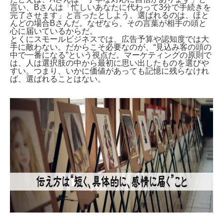
言い、Bさんは「忙しいあなたに代わって3分で手続きを
完了させます」と言ったとしよう。選ばれるのは、ほと
んどの場合Bさんだ。なぜなら、その言葉が相手の頭と
心に届いているからだ。
とくにスモールビジネスでは、広告予算や認知度では大
手に敵わない。だからこそ必要なのが、“見込み客の頭の
中で一番になる”という視点だ。マーケティングの原則で
は、人は選択肢の中から最初に思い出したものを選びや
すい。つまり、いかに価値があっても記憶に残らなけれ
ば、選ばれることはない。