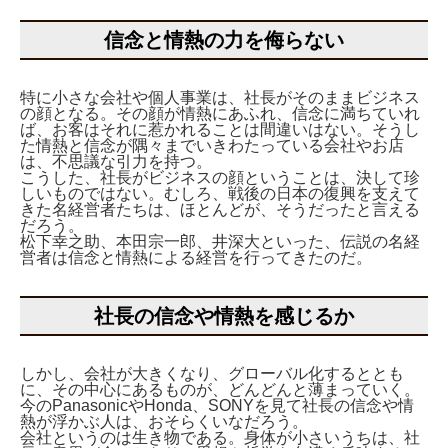
信念と情熱の力を侮らない
特に小さな会社や個人事業は、社長がそのままビジネス
の顔となる。その顔が情熱にあふれ、信念に満ちていれ
ば、お客はそれに惹かれることは間違いはない。そうし
た情熱と信念が隅々までいきわたっている会社やお店
は、不思議な引力を持つ。
こうした、社長がビジネスの顔ということは、決して珍
しいものではない。むしろ、戦後の日本の復興を支えて
きた名経営者たちは、ほとんどが、そうだったと言える
だろう。
松下幸之助、本田宗一郎、井深大といった、伝説の名経
営者は信念と情熱による経営を行ってきたのだ。
社長の信念や情熱を感じるか
しかし、会社が大きくなり、グローバル化するととも
に、その中心にあるものが、どんどんと薄まっていく。
今のPanasonicやHonda、SONYを見て社長の信念や情
熱が浮かぶ人は、おそらくいなだろう。
会社というのは生き物である。身体が小さいうちは、社