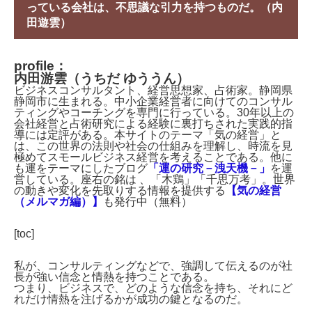
っている会社は、不思議な引力を持つものだ。（内
田遊雲）
profile：
内田游雲（うちだ ゆううん）
ビジネスコンサルタント、経営思想家、占術家。静岡県
静岡市に生まれる。中小企業経営者に向けてのコンサル
ティングやコーチングを専門に行っている。30年以上の
会社経営と占術研究による経験に裏打ちされた実践的指
導には定評がある。本サイトのテーマ「気の経営」と
は、この世界の法則や社会の仕組みを理解し、時流を見
極めてスモールビジネス経営を考えることである。他に
も運をテーマにしたブログ
「運の研究－洩天機－」
を運
営している。座右の銘は 、「木鶏」「千思万考」。世界
の動きや変化を先取りする情報を提供する
【気の経営
（メルマガ編）】
も発行中（無料）
[toc]
私が、コンサルティングなどで、強調して伝えるのが社
長が強い信念と情熱を持つことである。
つまり、ビジネスで、どのような信念を持ち、それにど
れだけ情熱を注げるかが成功の鍵となるのだ。