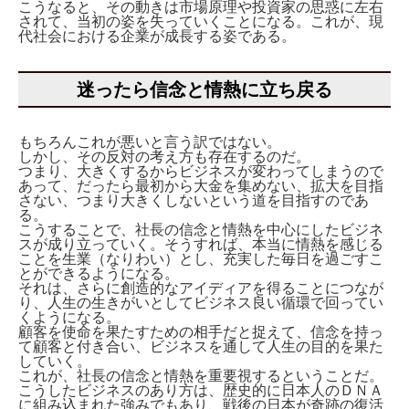
こうなると、その動きは市場原理や投資家の思惑に左右
されて、当初の姿を失っていくことになる。これが、現
代社会における企業が成長する姿である。
迷ったら信念と情熱に立ち戻る
もちろんこれが悪いと言う訳ではない。
しかし、その反対の考え方も存在するのだ。
つまり、大きくするからビジネスが変わってしまうので
あって、だったら最初から大金を集めない、拡大を目指
さない、つまり大きくしないという道を目指すのであ
る。
こうすることで、社長の信念と情熱を中心にしたビジネ
スが成り立っていく。そうすれば、本当に情熱を感じる
ことを生業（なりわい）とし、充実した毎日を過ごすこ
とができるようになる。
それは、さらに創造的なアイディアを得ることにつなが
り、人生の生きがいとしてビジネス良い循環で回ってい
くようになる。
顧客を使命を果たすための相手だと捉えて、信念を持っ
て顧客と付き合い、ビジネスを通して人生の目的を果た
していく。
これが、社長の信念と情熱を重要視するということだ。
こうしたビジネスのあり方は、歴史的に日本人のＤＮＡ
に組み込まれた強みでもあり、戦後の日本が奇跡の復活