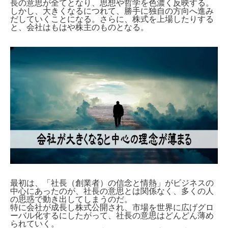
長の意思が全てとなり、思想や哲学を色濃く反映する。
しかし、大きくなるにつれて、勝手に独自の方向へ進み
だしていくことになる。さらに、株式を上場したりする
と、会社はもはや株主のものとなる。
最初は、「社長（創業者）の信念と情熱」がビジネスの
中心にあったのが、社長の意思とは関係なく、多くの人
の思惑で動き出してしまうのだ。
特に会社が成長し株式公開され、市場を世界に広げグロ
ーバル化するにしたがって、社長の意思はどんどん薄め
られていく。