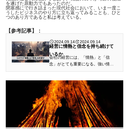
を遂げた原動力でもあったのだ。
閉塞感にで行き詰まった現代社会において、いま一度こ
うしたビジネスのやり方に立ち返ってみることも、ひと
つのあり方であると私は考えている。
【参考記事】：
2024.09.14
2024.09.14
経営に情熱と信念を持ち続けて
いるか
会社の経営には、「情熱」と「信
念」がとても重要になる。強い情熱
や、信念は、お客を共感させ感動さ
せる。そして、熱意は人を動かすの
だ。それがそのまま、お客の購買行
動につながることになる。こうし
た、理論…