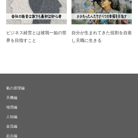
ビジネス経営とは彼我一如の世
自分が生まれてきた役割を自覚
界を目指すこと
し天職に生きる
氣の原理編
天機編
地理編
人知編
金流編
起点編