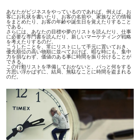
あなたがビジネスをやっているのであれば、例えば、お
客にお礼状を書いたり、お客の名前や、家族などの情報
をまとめたり、お客の年齢や誕生日を覚えたりすること
である。
さらには、あなたの目標や夢のリストを読んだり、仕事
に必要な専門書を読んだり、新しいマーケティング戦略
を考えたりするのだ。
こうしたことを、常にリストにして手元に置いておき、
優先順位の高い物順に並べておけば、暇な時にも、集中
力を損なわず、価値のある事に時間を振り分けることが
できる。
この行動リストを準備しておかないと、パっと何をする
方思い浮かばずに、結局、無駄なことに時間を盗まれる
のだ。