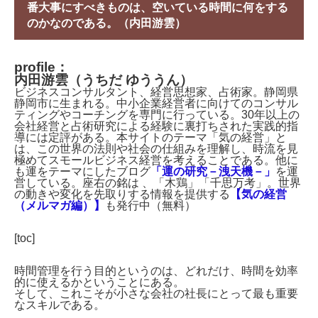
番大事にすべきものは、空いている時間に何をする
のかなのである。（内田游雲）
profile：
内田游雲（うちだ ゆううん）
ビジネスコンサルタント、経営思想家、占術家。静岡県
静岡市に生まれる。中小企業経営者に向けてのコンサル
ティングやコーチングを専門に行っている。30年以上の
会社経営と占術研究による経験に裏打ちされた実践的指
導には定評がある。本サイトのテーマ「気の経営」と
は、この世界の法則や社会の仕組みを理解し、時流を見
極めてスモールビジネス経営を考えることである。他に
も運をテーマにしたブログ
「運の研究－洩天機－」
を運
営している。座右の銘は 、「木鶏」「千思万考」。世界
の動きや変化を先取りする情報を提供する
【気の経営
（メルマガ編）】
も発行中（無料）
[toc]
時間管理を行う目的というのは、どれだけ、時間を効率
的に使えるかということにある。
そして、これこそが小さな会社の社長にとって最も重要
なスキルである。