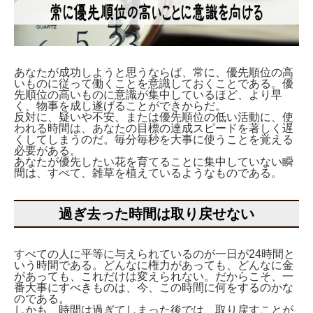
あなたが成功しようと思うならば、常に、優先順位の高
いものに従って働くことを意識しておくことである。優
先順位の高いものに意識が集中しているほど、より早
く、物事を成し遂げることができからだ。
反対に、疑いや不安、または優先順位の低い活動に、使
われる時間は、あなたの目標の達成スピードを著しく遅
くしてしまうのだ。毎分毎秒を大事に使うことを覚える
必要がある。
あなたが優先したい花を育てることに集中していない瞬
間は、すべて、雑草を植えているようなものである。
過ぎ去った時間は取り戻せない
すべての人に平等に与えられているのが一日が24時間と
いう時間である。どんなに権力があっても、どんなに金
があっても、これだけは変えられない。だからこそ、一
番大事にすべきものは、今、この時間に何をするのかな
のである。
しかも、時間は過ぎてしまった後では、取り戻すことが