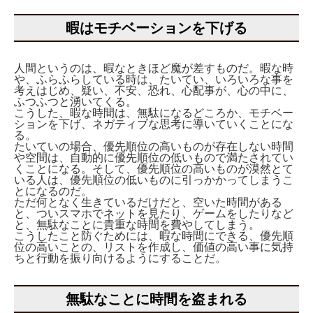
暇はモチベーションを下げる
人間というのは、暇なときほど魔が差すものだ。暇な時
や、ふらふらしている時は、たいてい、いろいろな事を
考えはじめ、疑い、不安、恐れ、心配事が、心の中に、
ふつふつと湧いてくる。
こうした、暇な時間は、無駄になるどころか、モチベー
ションを下げ、ネガティブな思考に導いていくことにな
る。
たいていの場合、優先順位の高いものが存在しない時間
や空間は、自動的に優先順位の低いもので満たされてい
くことになる。そして、優先順位の高いものが漠然とて
いる人は、優先順位の低いものに引っかかってしまうこ
とになるのだ。
ただ何となく生きているだけだと、空いた時間がある
と、ついスマホでネットを見たり、ゲームをしたりなど
と、無駄なことに貴重な時間を費やしてしまう。
こうしたこと防ぐためには、暇な時間にできる、優先順
位の高いことの、リストを作成し、価値の高い事に気持
ちと行動を振り向けるようにすることだ。
無駄なことに時間を盗まれる