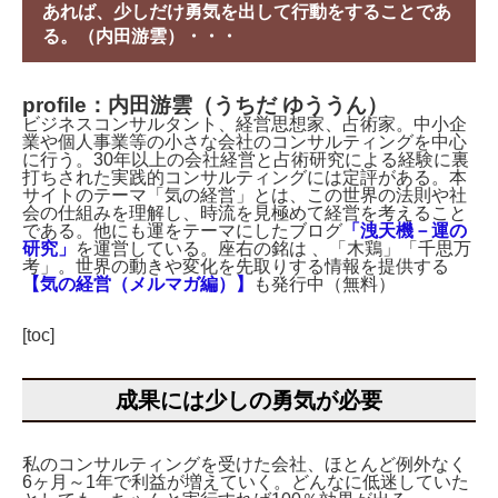
あれば、少しだけ勇気を出して行動をすることであ
る。（内田游雲）・・・
profile：内田游雲（うちだ ゆううん）
ビジネスコンサルタント、経営思想家、占術家。中小企
業や個人事業等の小さな会社のコンサルティングを中心
に行う。30年以上の会社経営と占術研究による経験に裏
打ちされた実践的コンサルティングには定評がある。本
サイトのテーマ「気の経営」とは、この世界の法則や社
会の仕組みを理解し、時流を見極めて経営を考えること
である。他にも運をテーマにしたブログ
「洩天機－運の
研究」
を運営している。座右の銘は 、「木鶏」「千思万
考」。世界の動きや変化を先取りする情報を提供する
【気の経営（メルマガ編）】
も発行中（無料）
[toc]
成果には少しの勇気が必要
私のコンサルティングを受けた会社、ほとんど例外なく
6ヶ月～1年で利益が増えていく。どんなに低迷していた