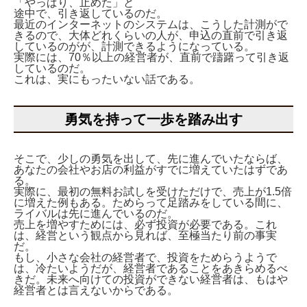
「やっぱり、止めた」と
途中で、引き返しているのだ。
最近のインターネットのシステムは、こうした計測がで
きるので、大体どれくらいの人が、申込の直前で引き返
しているのがが、計測できるようになっている。
実際には、70％以上の経営者が、直前で躊躇って引き返
しているのだ。
これは、実にもったいない話である。
勇気を持って一歩を踏み出す
そこで、少しの勇気を出して、先に進んでいたならば、
あなたの会社やお店の利益がすでに増えていたはずであ
る。
実際に、最初の無料お試しを受けただけで、売上が1.5倍
に増えた例もある。ためらって足踏みをしている間に、
ライバルは先に進んでいるのだ。
売上を増やすためには、必ず投資が必要である。これ
は、経営という観点から見れば、至極当たり前の事実
だ。
もし、小さな会社の経営者で、投資をためらうようで
は、冷たいようだが、経営者であることをあきらめるべ
きだ。未来へ向けての投資ができない経営者は、もはや
経営者とは言えないからである。