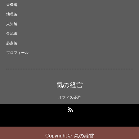
天機編
地理編
人知編
金流編
起点編
プロフィール
氣の経営
オフィス優游
RSS
Copyright ©
氣の経営