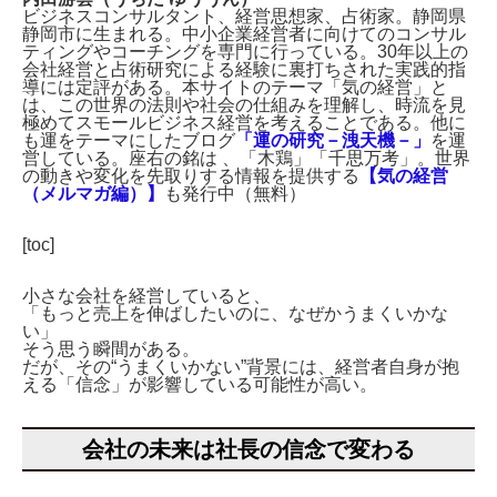
ビジネスコンサルタント、経営思想家、占術家。静岡県
静岡市に生まれる。中小企業経営者に向けてのコンサル
ティングやコーチングを専門に行っている。30年以上の
会社経営と占術研究による経験に裏打ちされた実践的指
導には定評がある。本サイトのテーマ「気の経営」と
は、この世界の法則や社会の仕組みを理解し、時流を見
極めてスモールビジネス経営を考えることである。他に
も運をテーマにしたブログ
「運の研究－洩天機－」
を運
営している。座右の銘は 、「木鶏」「千思万考」。世界
の動きや変化を先取りする情報を提供する
【気の経営
（メルマガ編）】
も発行中（無料）
[toc]
小さな会社を経営していると、
「もっと売上を伸ばしたいのに、なぜかうまくいかな
い」
そう思う瞬間がある。
だが、その“うまくいかない”背景には、経営者自身が抱
える「信念」が影響している可能性が高い。
会社の未来は社長の信念で変わる