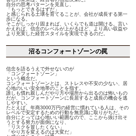
自分の思考パターンを見直し、
「もっとできるはずだ」
と感じられる土壌を育てることが、会社が成長する第一
歩になる。
そこがしっかり固まれば、いくらでも道は開ける。言い
かえれば、信念のレベルが上がるほど、より高い収益や
より充実した経営スタイルを実現できるのだ。
沼るコンフォートゾーンの罠
信念を語るうえで外せないのが
「コンフォートゾーン」
という概念だ。
コンフォートゾーンとは、ストレスや不安の少ない、居
心地のいい安全地帯のことを指す。
誰しも慣れ親しんだやり方や場所から出るのは怖いもの
だが、コンフォートゾーンに長居すると成長の機会を逃
しやすい。
たとえば、年商3000万円の経営に慣れている人は、その
レベルで安定するための行動を無意識に取りがちだ。
自分にとっては心地いい範囲なので、ここから抜け出そ
うとする努力が面倒になり、
「リスクを冒したくない」
「やり方を変えるのは大変だ」