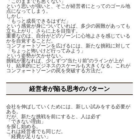
「このままでも悪くない」
という思いが強いと、そこが経営者にとってのゴール地
点になってしまう。
しかし、
「もっと成長できるはずだ」
という感覚が身についていれば、多少の困難があっても
立ち上がり、さらに上を目指す。
重要なのは、自分がどのゾーンに心地よさを感じている
かを自覚することだ。
コンフォートゾーンを広げるには、新たな挑戦に対して
「ちょっと怖いけど行ってみよう」
という姿勢が欠かせない。
挑戦が重なれば、少しずつ“当たり前”のラインが上が
り、結果的にビジネスのスケールも大きくなる。これが
コンフォートゾーンの罠を突破する方法だ。
経営者が陥る思考のパターン
会社を伸ばしていくためには、新しい試みをする必要が
ある。
だが、新たな挑戦を前にすると、人は必ず
「できない理由」
を探し始める。
これは経営者でも同じだ。
「経費が足りない」