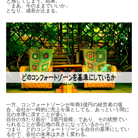
と感じてしまう。結果、
「まあ、今のままでいいか」
となり、成長が止まる。
一方、コンフォートゾーンが年商1億円の経営者の場
合、会社が一時的に売上を落としても、あっという間に
元の水準に戻すことが多い。
自分の当たり前が「1億円規模」であり、その状態でい
られることが居心地の良さになっているからだ。
つまり、どのコンフォートゾーンを自分の基準にしてい
るかで、会社の未来は大きく変わる。