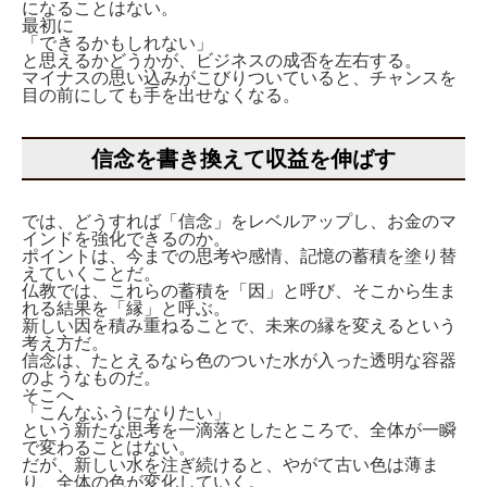
になることはない。
最初に
「できるかもしれない」
と思えるかどうかが、ビジネスの成否を左右する。
マイナスの思い込みがこびりついていると、チャンスを
目の前にしても手を出せなくなる。
信念を書き換えて収益を伸ばす
では、どうすれば「信念」をレベルアップし、お金のマ
インドを強化できるのか。
ポイントは、今までの思考や感情、記憶の蓄積を塗り替
えていくことだ。
仏教では、これらの蓄積を「因」と呼び、そこから生ま
れる結果を「縁」と呼ぶ。
新しい因を積み重ねることで、未来の縁を変えるという
考え方だ。
信念は、たとえるなら色のついた水が入った透明な容器
のようなものだ。
そこへ
「こんなふうになりたい」
という新たな思考を一滴落としたところで、全体が一瞬
で変わることはない。
だが、新しい水を注ぎ続けると、やがて古い色は薄ま
り、全体の色が変化していく。