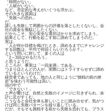
「時間がない」
「人材がいない」
など、否定的な考えがいくつも浮かぶ。
その大きな原因は
「失敗への恐れ」
だ。
誰しも失敗して周囲からの評価を落としたくないし、会
社の資金を無駄にしたくない。
だからこそ、安心安全な選択ばかりを求めてしまう。
結果として、行動を起こす前に諦めてしまうのだ。
実は、
「人が何か目標を掲げたとき、諦めるまでにチャレンジ
する回数は、平均で何回くらいだろうか？」
という問いに対して、多くの人は
「2～3回はやるだろう」
と思うようだ。
ところが、事実は「一回未満」である。
つまりほとんどの人が、実際にはトライすらせずに諦め
ているというわけだ。
経営者であっても、他の人と同じように“挑戦の前の挫
折”を味わう可能性は高い。
頭の中で
「できない！」
と声が響けば、自然と失敗のイメージに引きずられ、余
計に足がすくむ。
こうなると会社全体も新しいことに踏み出せず、気がつ
けば同じ失敗パターンを繰り返している。
だが、そもそも挑戦する前から失敗を恐れても、プラス