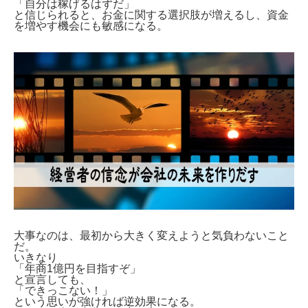
「自分は稼げるはずだ」
と信じられると、お金に関する選択肢が増えるし、資金
を増やす機会にも敏感になる。
大事なのは、最初から大きく変えようと気負わないこと
だ。
いきなり
「年商1億円を目指すぞ」
と宣言しても、
「できっこない！」
という思いが強ければ逆効果になる。