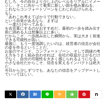
むしろ、今の自分より少し上のレベルをリアルにイメー
ジし、そこに向かって着実に新しい因を積み重ねる。
これならコンフォートゾーンをじわじわ広げられる。
もし
「あれこれ考えてばかりで行動できない」
という自覚があるなら、まずは
「一度だけやってみる」
を合言葉にするのがおすすめだ。最初の一歩を踏み出す
前に諦める人は想像以上に多い。
だからこそ、一歩踏み出した瞬間から、実は大きく前進
できる可能性が高い。
最後に、もう一度強調したいのは、経営者の信念が会社
の姿を作るということだ。
お金のマインド、コンフォートゾーン、そして因縁の考
え方をうまく組み合わせれば、会社の収益が上がるだけ
でなく、自分の可能性を大きく感じられるようになる。
小さな会社だからこそ、信念を変えるインパクトは絶大
だ。
今日から少しずつでも、あなたの信念をアップデートし
ていってほしい。