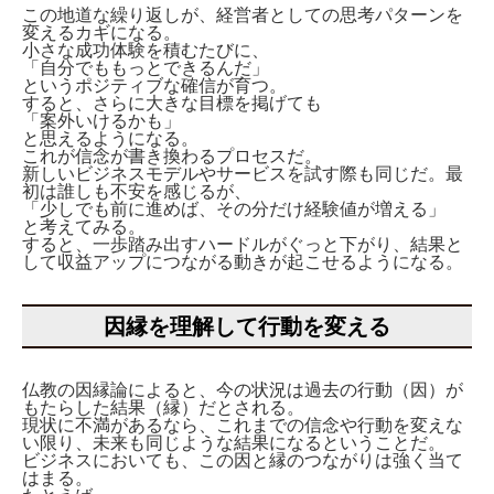
この地道な繰り返しが、経営者としての思考パターンを
変えるカギになる。
小さな成功体験を積むたびに、
「自分でももっとできるんだ」
というポジティブな確信が育つ。
すると、さらに大きな目標を掲げても
「案外いけるかも」
と思えるようになる。
これが信念が書き換わるプロセスだ。
新しいビジネスモデルやサービスを試す際も同じだ。最
初は誰しも不安を感じるが、
「少しでも前に進めば、その分だけ経験値が増える」
と考えてみる。
すると、一歩踏み出すハードルがぐっと下がり、結果と
して収益アップにつながる動きが起こせるようになる。
因縁を理解して行動を変える
仏教の因縁論によると、今の状況は過去の行動（因）が
もたらした結果（縁）だとされる。
現状に不満があるなら、これまでの信念や行動を変えな
い限り、未来も同じような結果になるということだ。
ビジネスにおいても、この因と縁のつながりは強く当て
はまる。