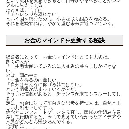
という流れを実感できると、自分がやるべきことがシン
プルに見えてくる。
たとえば、まずは
「チャレンジを恐れない」
という因を積むために、小さな取り組みを始める。
それを継続すれば、やがて望む未来に近づいていく。
お金のマインドを更新する秘訣
経営者にとって、お金のマインドはとても大切だ。
多くの人が
「一生懸命働いているのに人並みの暮らししかできな
い」
のは、頭の中に
「お金を得るのは難しい」
「自分はそんなに稼げる器ではない」
という情報が詰まっているからだ。
そうした信念があると、チャンスが来てもスルーしてし
まう。
逆に、お金に対して前向きな思考を持つ人は、自然と正
しい判断を下しやすい。
信念とコンフォートゾーンを見直し、因縁の仕組みを意
識して行動すると、今まで見えていなかったアイデアや
人脈がどんどん飛び込んでくる。
心理的に