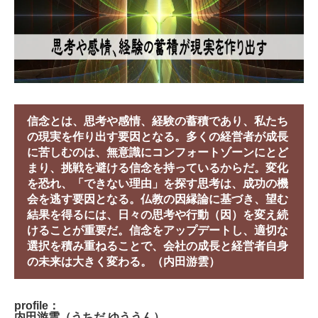
信念とは、思考や感情、経験の蓄積であり、私たち
の現実を作り出す要因となる。多くの経営者が成長
に苦しむのは、無意識にコンフォートゾーンにとど
まり、挑戦を避ける信念を持っているからだ。変化
を恐れ、「できない理由」を探す思考は、成功の機
会を逃す要因となる。仏教の因縁論に基づき、望む
結果を得るには、日々の思考や行動（因）を変え続
けることが重要だ。信念をアップデートし、適切な
選択を積み重ねることで、会社の成長と経営者自身
の未来は大きく変わる。（内田游雲）
profile：
内田游雲（うちだ ゆううん）