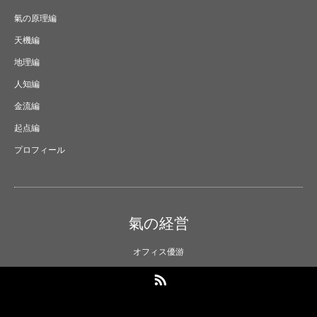
氣の原理編
天機編
地理編
人知編
金流編
起点編
プロフィール
氣の経営
オフィス優游
RSS