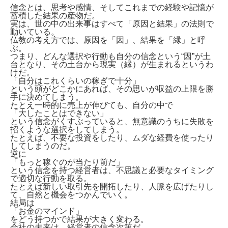
信念とは、思考や感情、そしてこれまでの経験や記憶が
蓄積した結果の産物だ。
実は、世の中の出来事はすべて「原因と結果」の法則で
動いている。
仏教の考え方では、原因を「因」、結果を「縁」と呼
ぶ。
つまり、どんな選択や行動も自分の信念という“因”が土
台となり、その土台から現実（縁）が生まれるというわ
けだ。
「自分はこれくらいの稼ぎで十分」
という頭がどこかにあれば、その思いが収益の上限を勝
手に決めてしまう。
たとえ一時的に売上が伸びても、自分の中で
「大したことはできない」
という信念がくすぶっていると、無意識のうちに失敗を
招くような選択をしてしまう。
たとえば、不要な投資をしたり、ムダな経費を使ったり
してしまうのだ。
逆に
「もっと稼ぐのが当たり前だ」
という信念を持つ経営者は、不思議と必要なタイミング
で適切な行動を取る。
たとえば新しい取引先を開拓したり、人脈を広げたりし
て、自然と機会をつかんでいく。
結局は
「お金のマインド」
をどう持つかで結果が大きく変わる。
会社の未来は、経営者の信念次第だ。