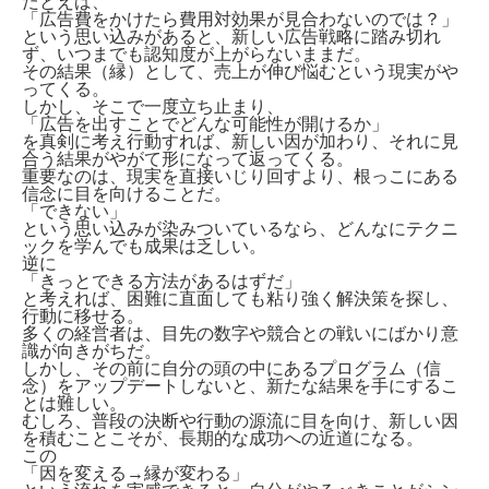
たとえば、
「広告費をかけたら費用対効果が見合わないのでは？」
という思い込みがあると、新しい広告戦略に踏み切れ
ず、いつまでも認知度が上がらないままだ。
その結果（縁）として、売上が伸び悩むという現実がや
ってくる。
しかし、そこで一度立ち止まり、
「広告を出すことでどんな可能性が開けるか」
を真剣に考え行動すれば、新しい因が加わり、それに見
合う結果がやがて形になって返ってくる。
重要なのは、現実を直接いじり回すより、根っこにある
信念に目を向けることだ。
「できない」
という思い込みが染みついているなら、どんなにテクニ
ックを学んでも成果は乏しい。
逆に
「きっとできる方法があるはずだ」
と考えれば、困難に直面しても粘り強く解決策を探し、
行動に移せる。
多くの経営者は、目先の数字や競合との戦いにばかり意
識が向きがちだ。
しかし、その前に自分の頭の中にあるプログラム（信
念）をアップデートしないと、新たな結果を手にするこ
とは難しい。
むしろ、普段の決断や行動の源流に目を向け、新しい因
を積むことこそが、長期的な成功への近道になる。
この
「因を変える→縁が変わる」